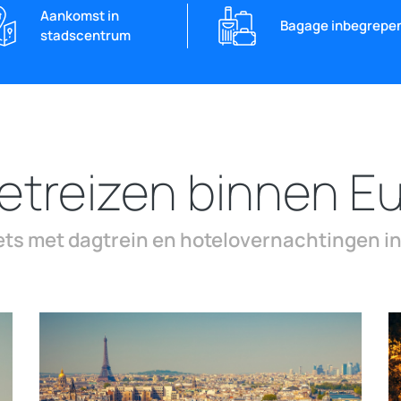
Aankomst in
Bagage inbegrepe
stadscentrum
etreizen binnen E
ets met dagtrein en hotelovernachtingen 