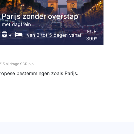
Parijs zonder overstap
met dagtrein
EUR
+
van 3 tot 5 dagen vanaf
399*
 € 5 bijdrage SGR p.p.
uropese bestemmingen zoals Parijs.