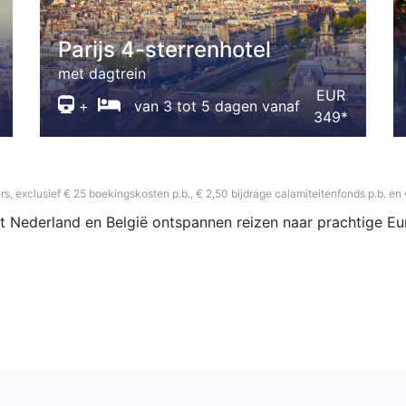
Parijs 4-sterrenhotel
met dagtrein
EUR
+
van 3 tot 5 dagen vanaf
349*
 pers, exclusief € 25 boekingskosten p.b., € 2,50 bijdrage calamiteitenfonds p.b. en
t Nederland en België ontspannen reizen naar prachtige E