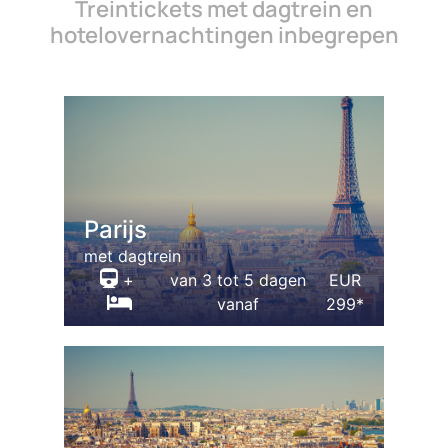
Treintickets met dagtrein en
hotelovernachtingen inbegrepen
Parijs
met dagtrein
+
van 3 tot 5 dagen
EUR
vanaf
299*